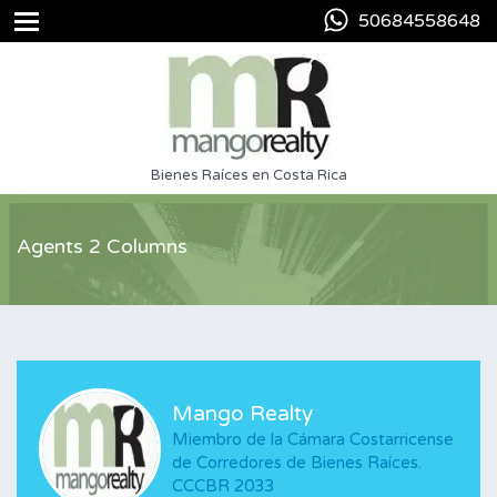
50684558648
Bienes Raíces en Costa Rica
Agents 2 Columns
Mango Realty
Miembro de la Cámara Costarricense
de Corredores de Bienes Raíces.
CCCBR 2033