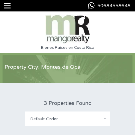
50684558648
Bienes Raíces en Costa Rica
Property City: Montes de Oca
3 Properties Found
Default Order