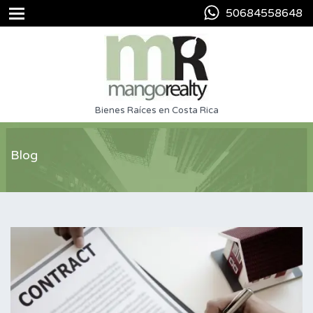
50684558648
Bienes Raíces en Costa Rica
Blog