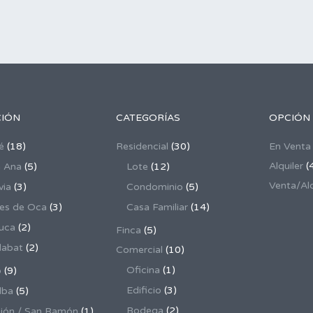
CIÓN
CATEGORÍAS
OPCIÓN
é
(18)
Residencial
(30)
En Venta
Alquiler
(
 Ana
(5)
Lote
(12)
Venta/Alq
via
(3)
Condominio
(5)
es de Oca
(3)
Casa Familiar
(14)
uca
(2)
Finca
(5)
dabat
(2)
Comercial
(10)
Oficina
(1)
o
(9)
Edificio
(3)
lba
(5)
Bodega
(2)
ión / San Ramón
(1)