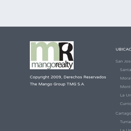
UBICA
San Jos
Santa
Copyright 2009, Derechos Reservados
Mora
The Mango Group TMG S.A.
Mont
La Ur
Curri
Cartag
Turria
La Un