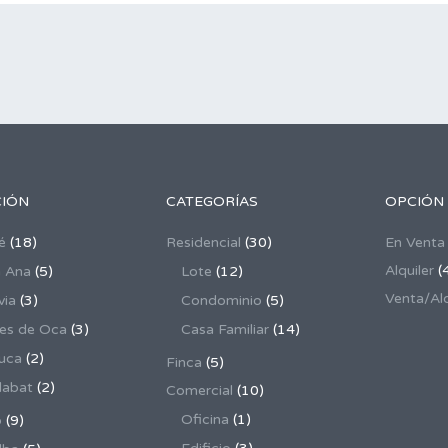
CIÓN
CATEGORÍAS
OPCIÓN
é
(18)
Residencial
(30)
En Venta
Alquiler
(
 Ana
(5)
Lote
(12)
Venta/Alq
via
(3)
Condominio
(5)
es de Oca
(3)
Casa Familiar
(14)
uca
(2)
Finca
(5)
dabat
(2)
Comercial
(10)
Oficina
(1)
o
(9)