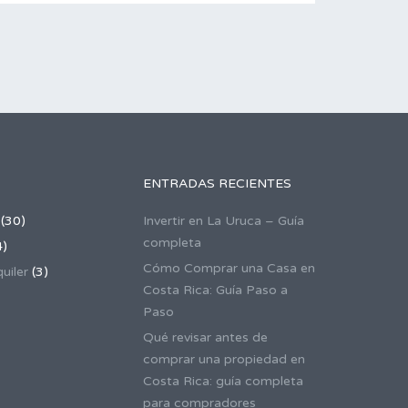
ENTRADAS RECIENTES
(30)
Invertir en La Uruca – Guía
completa
4)
Cómo Comprar una Casa en
uiler
(3)
Costa Rica: Guía Paso a
Paso
Qué revisar antes de
comprar una propiedad en
Costa Rica: guía completa
para compradores