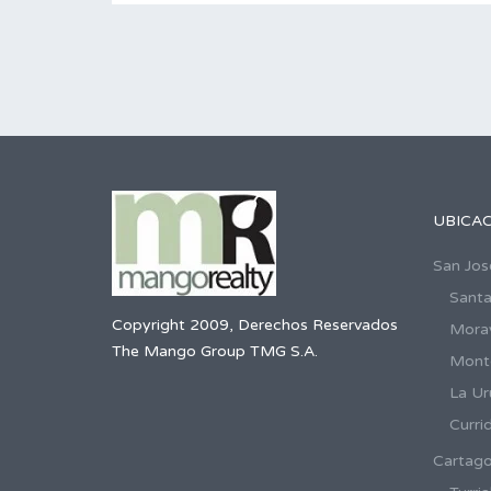
UBICA
San Jos
Santa
Copyright 2009, Derechos Reservados
Mora
The Mango Group TMG S.A.
Mont
La Ur
Curri
Cartag