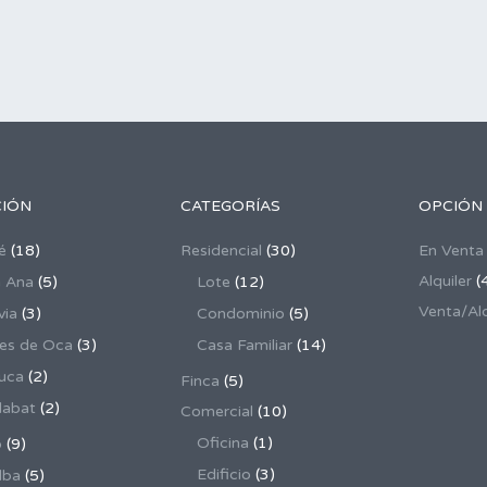
CIÓN
CATEGORÍAS
OPCIÓN
é
(18)
Residencial
(30)
En Venta
Alquiler
(
 Ana
(5)
Lote
(12)
Venta/Alq
via
(3)
Condominio
(5)
es de Oca
(3)
Casa Familiar
(14)
uca
(2)
Finca
(5)
dabat
(2)
Comercial
(10)
Oficina
(1)
o
(9)
Edificio
(3)
lba
(5)