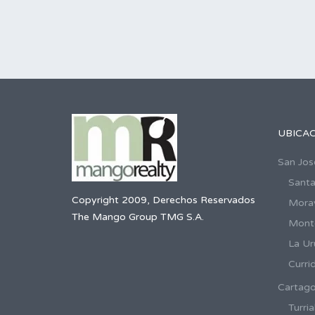
UBICA
San Jos
Santa
Copyright 2009, Derechos Reservados
Mora
The Mango Group TMG S.A.
Mont
La Ur
Curri
Cartag
Turria