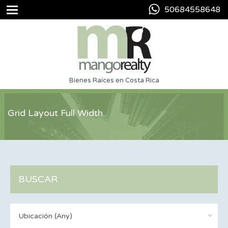
50684558648
Bienes Raíces en Costa Rica
Grid Layout Full Width
BUSCAR
Ubicación (Any)