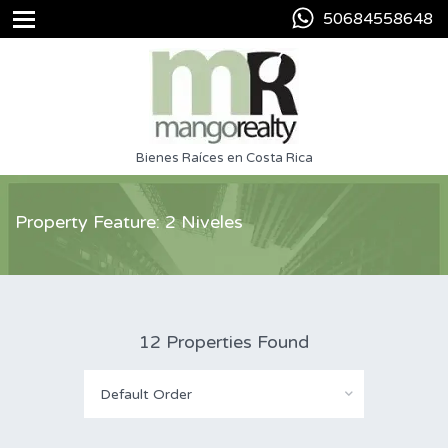
50684558648
Bienes Raíces en Costa Rica
Property Feature: 2 Niveles
12 Properties Found
Default Order