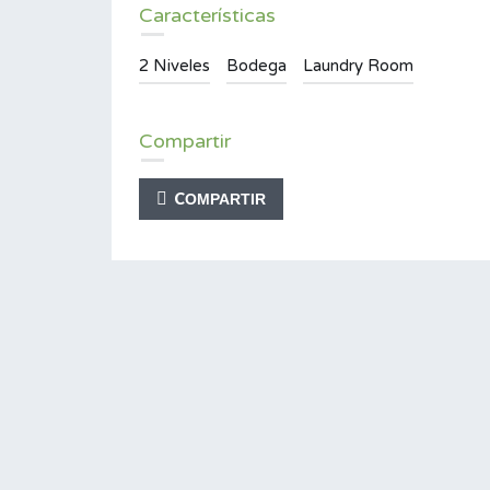
Características
2 Niveles
Bodega
Laundry Room
s,
Venta de Finca en San Juan Sur,
Corralillo, Cartago
Compartir
$160,000 ₡85,000,000
EN VENTA
COMPARTIR
Área
5,536 m²
M2
Tipo
Finca