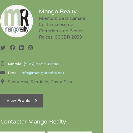
Mango Realty
Miembro de la Cámara
Costarricense de
Corredores de Bienes
Raíces. CCCBR 2033
Mobile:
(506) 8455-8648
Email:
info@mangorealty.net
Santa Ana, San José, Costa Rica
View Profile
Contactar Mango Realty