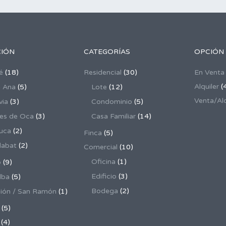
CIÓN
CATEGORÍAS
OPCIÓN
é
(18)
Residencial
(30)
En Venta
Alquiler
(
 Ana
(5)
Lote
(12)
Venta/Alq
via
(3)
Condominio
(5)
es de Oca
(3)
Casa Familiar
(14)
uca
(2)
Finca
(5)
dabat
(2)
Comercial
(10)
Oficina
(1)
o
(9)
Edificio
(3)
lba
(5)
Bodega
(2)
ión / San Ramón
(1)
(5)
(4)