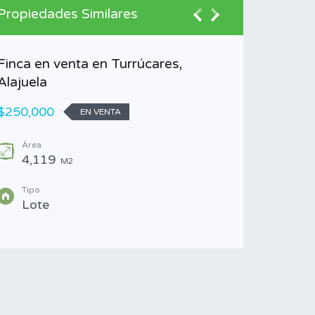
Propiedades Similares
Finca en venta en Turrúcares,
Venta d
Alajuela
Corralil
$250,000
$160,00
EN VENTA
Área
Área
4,119
5,5
M2
Tipo
Tipo
Lote
Finc