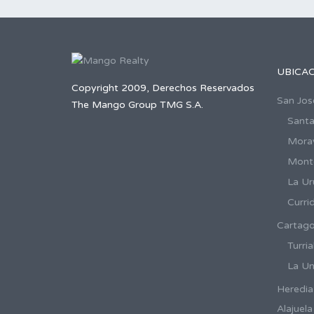
UBICA
Copyright 2009, Derechos Reservados
San Jos
The Mango Group TMG S.A.
Santa
Mora
Mont
La Ur
Curri
Cartag
Turria
La Un
Heredia
Alajuela