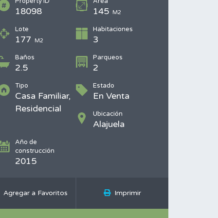
Property ID
Área
18098
145
M2
Lote
Habitaciones
177
3
M2
Baños
Parqueos
2.5
2
Tipo
Estado
Casa Familiar,
En Venta
Residencial
Ubicación
Alajuela
Año de
construcción
2015
Agregar a Favoritos
Imprimir